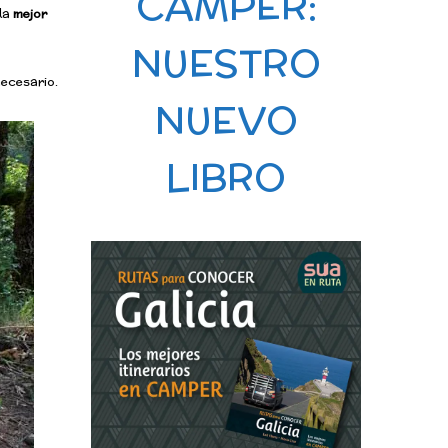
CAMPER:
 la
mejor
NUESTRO
necesario.
NUEVO
LIBRO