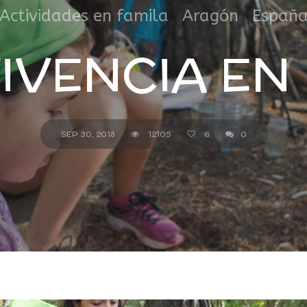
,
,
Actividades en famila
Aragón
Españ
IVENCIA EN 
SEP 30, 2018
12105
6
0