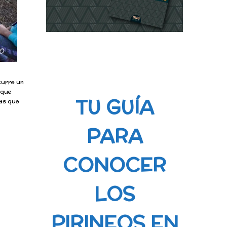
curre un
 que
TU GUÍA
as que
PARA
CONOCER
LOS
PIRINEOS EN