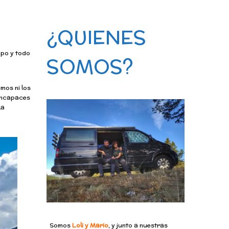
¿QUIENES
mpo y todo
SOMOS?
emos ni los
 incapaces
la
Somos
Loli y Mario
, y junto a nuestras