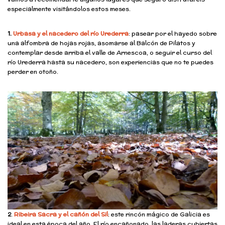
especialmente visitándolos estos meses.
1.
Urbasa y el nacedero del río Urederra
: pasear por el hayedo sobre
una alfombra de hojas rojas, asomarse al Balcón de Pilatos y
contemplar desde arriba el valle de Arnescoa, o seguir el curso del
río Urederra hasta su nacedero, son experiencias que no te puedes
perder en otoño.
2
.
Ribeira Sacra y el cañón del Sil
: este rincón mágico de Galicia es
ideal en esta época del año. El río encañonado, las laderas cubiertas