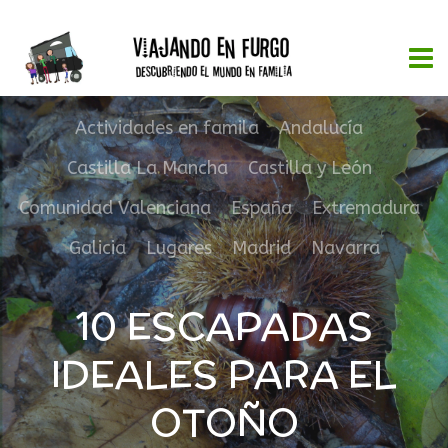
Actividades en famila
,
Andalucía
,
Castilla La Mancha
,
Castilla y León
,
Comunidad Valenciana
,
España
,
Extremadura
,
Galicia
,
Lugares
,
Madrid
,
Navarra
10 ESCAPADAS
IDEALES PARA EL
OTOÑO