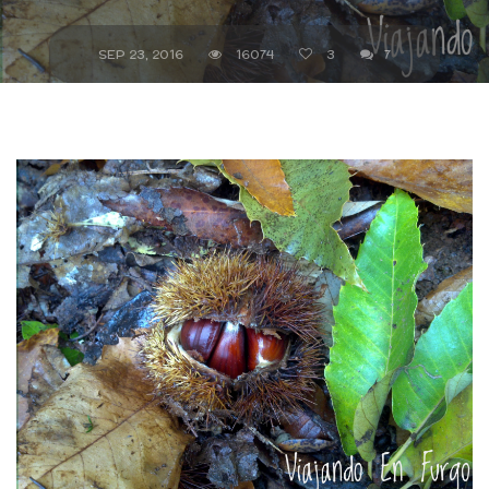
SEP 23, 2016
16074
3
7