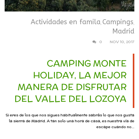
Actividades en famila
Campings
,
,
Madrid
0
NOV 10, 2017
CAMPING MONTE
HOLIDAY, LA MEJOR
MANERA DE DISFRUTAR
DEL VALLE DEL LOZOYA
Si eres de los que nos sigues habitualmente sabrás lo que nos gusta
la sierra de Madrid. A tan solo una hora de casa, es nuestra vía de
escape cuando no...