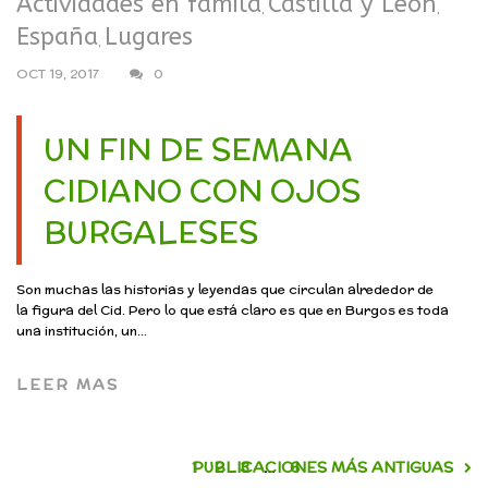
Actividades en famila
Castilla y León
,
,
España
Lugares
,
OCT 19, 2017
0
UN FIN DE SEMANA
CIDIANO CON OJOS
BURGALESES
Son muchas las historias y leyendas que circulan alrededor de
la figura del Cid. Pero lo que está claro es que en Burgos es toda
una institución, un...
LEER MAS
1
PUBLICACIONES MÁS ANTIGUAS
2
3
…
6