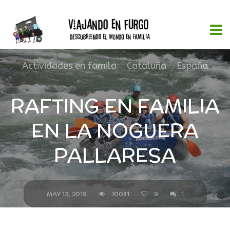
Actividades en famila
,
Cataluña
,
España
RAFTING EN FAMILIA
EN LA NOGUERA
PALLARESA
MAY 13, 2019
10081
9
1