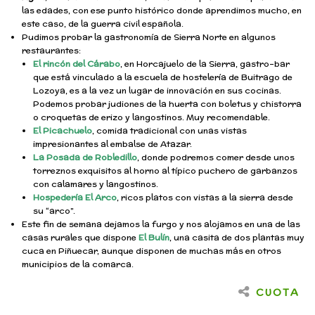
las edades, con ese punto histórico donde aprendimos mucho, en
este caso, de la guerra civil española.
Pudimos probar la gastronomía de Sierra Norte en algunos
restaurantes:
El rincón del Cárabo
, en Horcajuelo de la Sierra, gastro-bar
que está vinculado a la escuela de hostelería de Buitrago de
Lozoya, es a la vez un lugar de innovación en sus cocinas.
Podemos probar judiones de la huerta con boletus y chistorra
o croquetas de erizo y langostinos. Muy recomendable.
El Picachuelo
, comida tradicional con unas vistas
impresionantes al embalse de Atazar.
La Posada de Robledillo
, donde podremos comer desde unos
torreznos exquisitos al horno al típico puchero de garbanzos
con calamares y langostinos.
Hospedería El Arco
, ricos platos con vistas a la sierra desde
su “arco”.
Este fin de semana dejamos la furgo y nos alojamos en una de las
casas rurales que dispone
El Bulín
, una casita de dos plantas muy
cuca en Piñuecar, aunque disponen de muchas más en otros
municipios de la comarca.
CUOTA