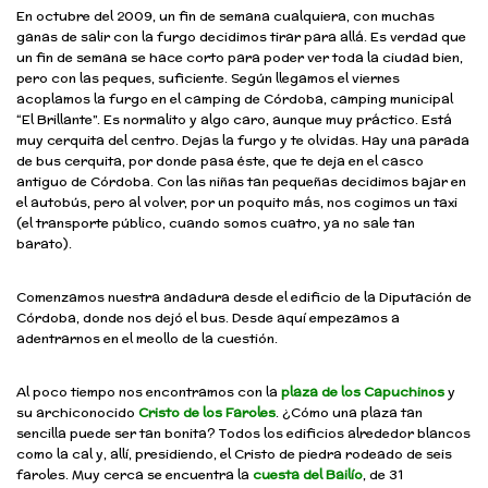
En octubre del 2009, un fin de semana cualquiera, con muchas
ganas de salir con la furgo decidimos tirar para allá. Es verdad que
un fin de semana se hace corto para poder ver toda la ciudad bien,
pero con las peques, suficiente. Según llegamos el viernes
acoplamos la furgo en el camping de Córdoba, camping municipal
“El Brillante”. Es normalito y algo caro, aunque muy práctico. Está
muy cerquita del centro. Dejas la furgo y te olvidas. Hay una parada
de bus cerquita, por donde pasa éste, que te deja en el casco
antiguo de Córdoba. Con las niñas tan pequeñas decidimos bajar en
el autobús, pero al volver, por un poquito más, nos cogimos un taxi
(el transporte público, cuando somos cuatro, ya no sale tan
barato).
Comenzamos nuestra andadura desde el edificio de la Diputación de
Córdoba, donde nos dejó el bus. Desde aquí empezamos a
adentrarnos en el meollo de la cuestión.
Al poco tiempo nos encontramos con la
plaza de los Capuchinos
y
su archiconocido
Cristo de los Faroles
. ¿Cómo una plaza tan
sencilla puede ser tan bonita? Todos los edificios alrededor blancos
como la cal y, allí, presidiendo, el Cristo de piedra rodeado de seis
faroles. Muy cerca se encuentra la
cuesta del Bailío
, de 31