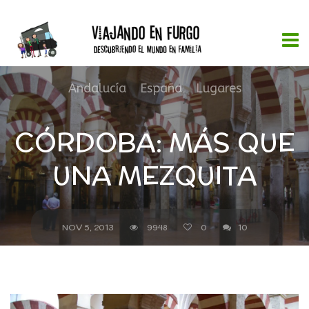
Andalucía
,
España
,
Lugares
CÓRDOBA: MÁS QUE
UNA MEZQUITA
NOV 5, 2013
9948
0
10