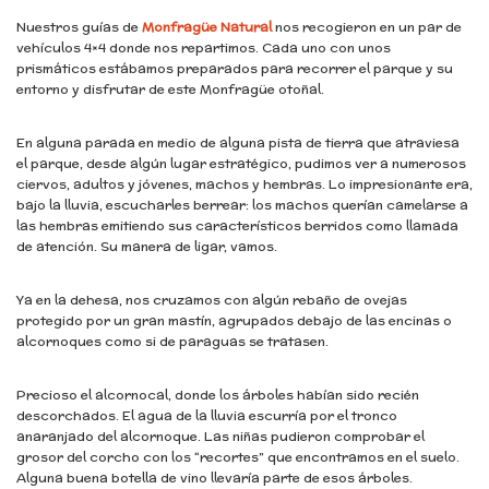
Nuestros guías de
Monfragüe Natural
nos recogieron en un par de
vehículos 4×4 donde nos repartimos. Cada uno con unos
prismáticos estábamos preparados para recorrer el parque y su
entorno y disfrutar de este Monfragüe otoñal.
En alguna parada en medio de alguna pista de tierra que atraviesa
el parque, desde algún lugar estratégico, pudimos ver a numerosos
ciervos, adultos y jóvenes, machos y hembras. Lo impresionante era,
bajo la lluvia, escucharles berrear: los machos querían camelarse a
las hembras emitiendo sus característicos berridos como llamada
de atención. Su manera de ligar, vamos.
Ya en la dehesa, nos cruzamos con algún rebaño de ovejas
protegido por un gran mastín, agrupados debajo de las encinas o
alcornoques como si de paraguas se tratasen.
Precioso el alcornocal, donde los árboles habían sido recién
descorchados. El agua de la lluvia escurría por el tronco
anaranjado del alcornoque. Las niñas pudieron comprobar el
grosor del corcho con los “recortes” que encontramos en el suelo.
Alguna buena botella de vino llevaría parte de esos árboles.