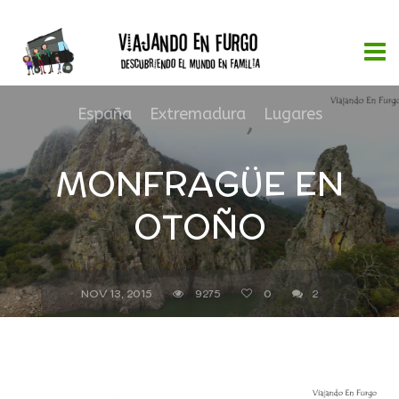
España
,
Extremadura
,
Lugares
MONFRAGÜE EN
OTOÑO
NOV 13, 2015
9275
0
2