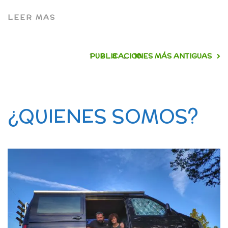
LEER MAS
1
PUBLICACIONES MÁS ANTIGUAS
2
3
…
10
¿QUIENES SOMOS?