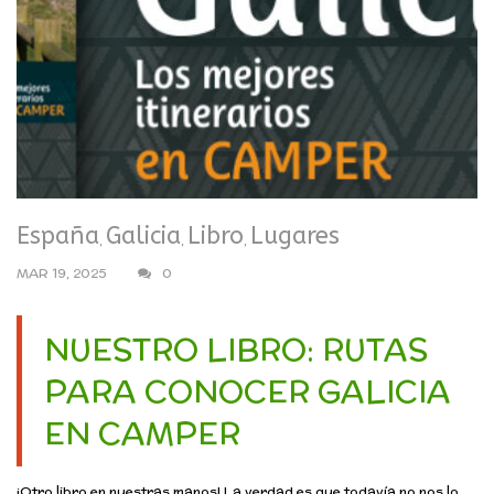
España
Galicia
Libro
Lugares
,
,
,
MAR 19, 2025
0
NUESTRO LIBRO: RUTAS
PARA CONOCER GALICIA
EN CAMPER
¡Otro libro en nuestras manos! La verdad es que todavía no nos lo