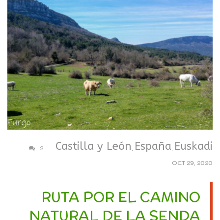
Castilla y León
España
Euskadi
2
,
,
OCT 29, 2020
RUTA POR EL CAMINO
NATURAL DE LA SENDA