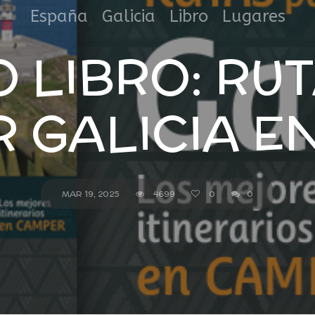
,
,
,
España
Galicia
Libro
Lugares
 LIBRO: RU
 GALICIA E
MAR 19, 2025
4699
0
0