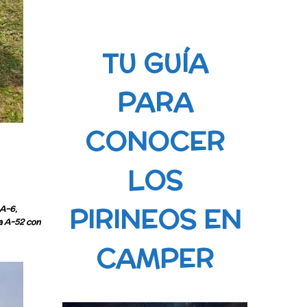
TU GUÍA
PARA
CONOCER
LOS
PIRINEOS EN
A-6,
a A-52 con
CAMPER