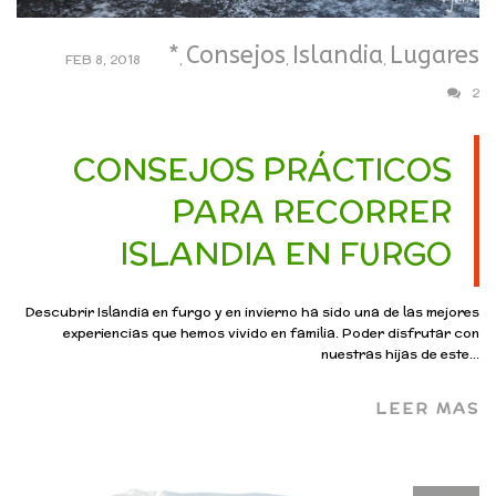
*
Consejos
Islandia
Lugares
FEB 8, 2018
,
,
,
2
CONSEJOS PRÁCTICOS
PARA RECORRER
ISLANDIA EN FURGO
Descubrir Islandia en furgo y en invierno ha sido una de las mejores
experiencias que hemos vivido en familia. Poder disfrutar con
nuestras hijas de este...
LEER MAS