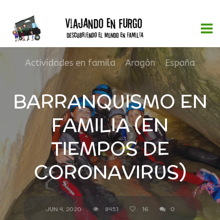
Actividades en famila
,
Aragón
,
España
BARRANQUISMO EN
FAMILIA (EN
TIEMPOS DE
CORONAVIRUS)
JUN 4, 2020
8451
16
0