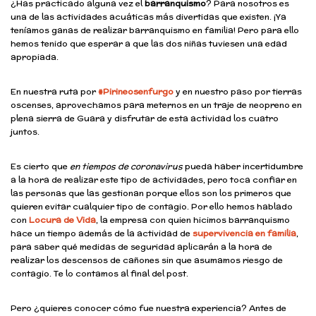
¿Has practicado alguna vez el
barranquismo
? Para nosotros es
una de las actividades acuáticas más divertidas que existen. ¡Ya
teníamos ganas de realizar barranquismo en familia! Pero para ello
hemos tenido que esperar a que las dos niñas tuviesen una edad
apropiada.
En nuestra ruta por
#Pirineosenfurgo
y en nuestro paso por tierras
oscenses, aprovechamos para meternos en un traje de neopreno en
plena sierra de Guara y disfrutar de esta actividad los cuatro
juntos.
Es cierto que
en tiempos de coronavirus
pueda haber incertidumbre
a la hora de realizar este tipo de actividades, pero toca confiar en
las personas que las gestionan porque ellos son los primeros que
quieren evitar cualquier tipo de contagio. Por ello hemos hablado
con
Locura de Vida
, la empresa con quien hicimos barranquismo
hace un tiempo además de la actividad de
supervivencia en familia
,
para saber qué medidas de seguridad aplicarán a la hora de
realizar los descensos de cañones sin que asumamos riesgo de
contagio. Te lo contamos al final del post.
Pero ¿quieres conocer cómo fue nuestra experiencia? Antes de