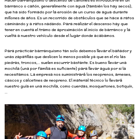
Hacer barranquismo o descenso de cañones es introducirte en un
barranco o cañón, generalmente con agua (también los hay secos),
que ha sido formado por la erosión de un curso de agua durante
millones de años. Es un recorrido de obstáculos que se hace a ratos
caminando y a ratos nadando. Para realizar el descenso hay que
tener en cuenta el tramo de aproximación al inicio de barranco y la
vuelta a nuestro vehículo desde el lugar donde acabamos.
Para practicar barranquismo tan solo debemos llevar el bañador y
unas zapatillas que deslicen lo menos posible ya que en el río las
piedras, troncos,… suelen escurrir bastante. Es bueno llevar una
mochila (una por familia es suficiente) para llevar agua por si la
necesitamos. La empresa nos suministrará los neoprenos, arneses,
cascos y calcetines de neopreno. El material técnico lo llevará
nuestro guía en una mochila, como cuerdas, mosquetones, botiquín,
…