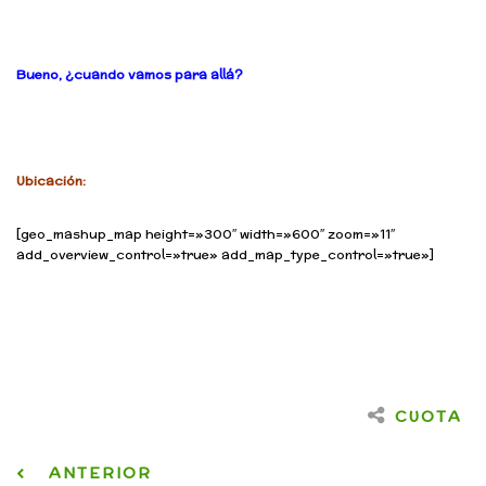
Bueno, ¿cuando vamos para allá?
Ubicación:
[geo_mashup_map height=»300″ width=»600″ zoom=»11″
add_overview_control=»true» add_map_type_control=»true»]
CUOTA
ANTERIOR