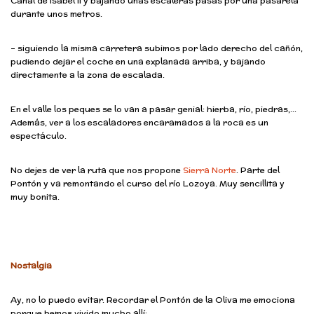
Canal de Isabel II y bajando unas escaleras pasas por una pasarela
durante unos metros.
– siguiendo la misma carretera subimos por lado derecho del cañón,
pudiendo dejar el coche en una explanada arriba, y bajando
directamente a la zona de escalada.
En el valle los peques se lo van a pasar genial: hierba, río, piedras,…
Además, ver a los escaladores encaramados a la roca es un
espectáculo.
No dejes de ver la ruta que nos propone
Sierra Norte
. Parte del
Pontón y va remontando el curso del río Lozoya. Muy sencillita y
muy bonita.
Nostalgia
Ay, no lo puedo evitar. Recordar el Pontón de la Oliva me emociona
porque hemos vivido mucho allí: