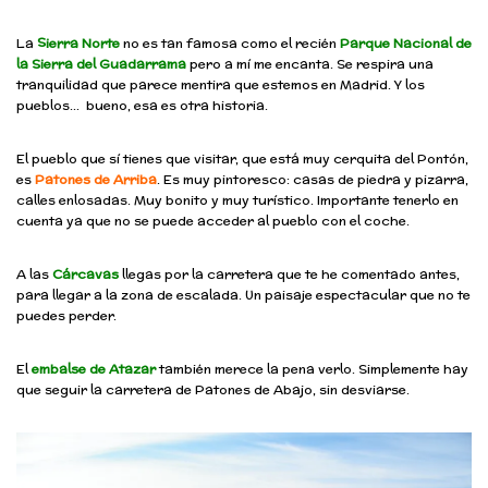
S
La
ierra Norte
no es tan famosa como el recién
Parque Nacional de
la Sierra del Guadarrama
pero a mí me encanta. Se respira una
tranquilidad que parece mentira que estemos en Madrid. Y los
pueblos… bueno, esa es otra historia.
El pueblo que sí tienes que visitar, que está muy cerquita del Pontón,
es
Patones de Arriba
. Es muy pintoresco: casas de piedra y pizarra,
calles enlosadas. Muy bonito y muy turístico. Importante tenerlo en
cuenta ya que no se puede acceder al pueblo con el coche.
A las
Cárcavas
llegas por la carretera que te he comentado antes,
para llegar a la zona de escalada. Un paisaje espectacular que no te
puedes perder.
El
embalse de Atazar
también merece la pena verlo. Simplemente hay
que seguir la carretera de Patones de Abajo, sin desviarse.