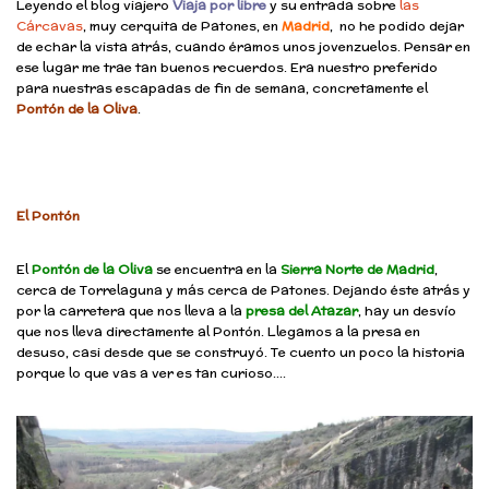
Leyendo el blog viajero
Viaja por libre
y su entrada sobre
las
Cárcavas
, muy cerquita de Patones, en
Madrid
, no he podido dejar
de echar la vista atrás, cuando éramos unos jovenzuelos. Pensar en
ese lugar me trae tan buenos recuerdos. Era nuestro preferido
para nuestras escapadas de fin de semana, concretamente el
Pontón de la Oliva
.
El Pontón
El
Pontón de la Oliva
se encuentra en la
Sierra Norte de Madrid
,
cerca de
Torrelaguna
y más cerca de
Patones
. Dejando éste atrás y
por la carretera que nos lleva a la
presa del Atazar
, hay un desvío
que nos lleva directamente al Pontón. Llegamos a la presa en
desuso, casi desde que se construyó. Te cuento un poco la historia
porque lo que vas a ver es tan curioso….