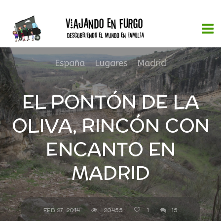
España
,
Lugares
,
Madrid
EL PONTÓN DE LA
OLIVA, RINCÓN CON
ENCANTO EN
MADRID
FEB 27, 2014
20455
1
15