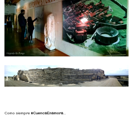
Como siempre
#CuencaEnamora
…