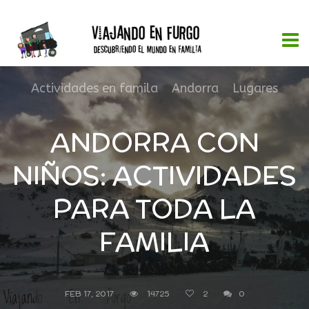
Actividades en famila
,
Andorra
,
Lugares
ANDORRA CON
NIÑOS: ACTIVIDADES
PARA TODA LA
FAMILIA
FEB 17, 2017
14725
2
0