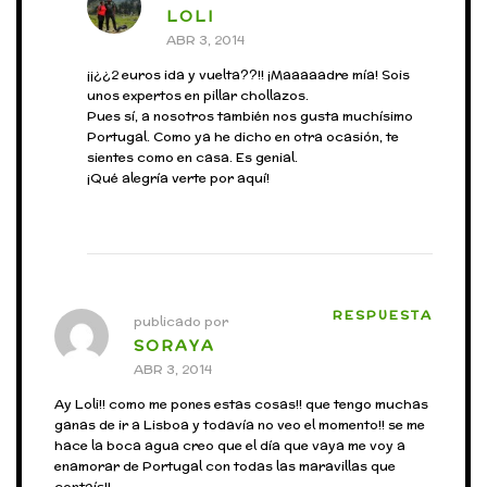
LOLI
ABR 3, 2014
¡¡¿¿2 euros ida y vuelta??!! ¡Maaaaadre mía! Sois
unos expertos en pillar chollazos.
Pues sí, a nosotros también nos gusta muchísimo
Portugal. Como ya he dicho en otra ocasión, te
sientes como en casa. Es genial.
¡Qué alegría verte por aquí!
RESPUESTA
publicado por
SORAYA
ABR 3, 2014
Ay Loli!! como me pones estas cosas!! que tengo muchas
ganas de ir a Lisboa y todavía no veo el momento!! se me
hace la boca agua creo que el día que vaya me voy a
enamorar de Portugal con todas las maravillas que
contaís!!.