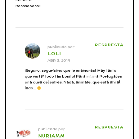
Besssoooss!!
RESPUESTA
publicado por
LOLI
ABR 3, 2014
¡Seguro, segurísimo que te enamoras! ¡Hay tanto
que ver! ¡Y todo tan bonito! Para mí, ir a Portugal es
una cura del estrés. Nada, anímate, que está ahí al
lado…
RESPUESTA
publicado por
NURIAMM