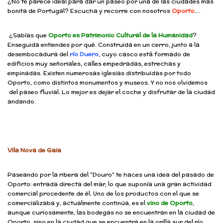
¿No te parece ideal para dar un paseo por una de las ciudades más
bonita de Portugal? Escucha y recorre con nosotros
Oporto
….
¿Sabías que
Oporto es Patrimonio Cultural de la Humanidad
?
Enseguida entiendes por qué. Construida en un cerro, junto a la
desembocadura del
río Duero
, cuyo casco está formado de
edificios muy señoriales, calles empedradas, estrechas y
empinadas. Existen numerosas iglesias distribuidas por todo
Oporto, como distintos monumentos y museos. Y no nos olvidemos
del paseo fluvial. Lo mejor es dejar el coche y disfrutar de la ciudad
andando.
Vila Nova de Gaia
Paseando por la ribera del “Douro” te haces una idea del pasado de
Oporto: entrada directa del mar, lo que suponía una gran actividad
comercial procedente de él. Uno de los productos con el que se
comercializaba y, actualmente continúa, es el
vino de Oporto
,
aunque curiosamente, las bodegas no se encuentran en la ciudad de
Oporto, sino en la ciudad que se encuentra en la orilla sur del río