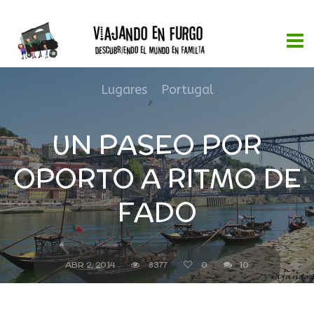
Lugares
,
Portugal
UN PASEO POR
OPORTO A RITMO DE
FADO
ABR 2, 2014
8377
0
10