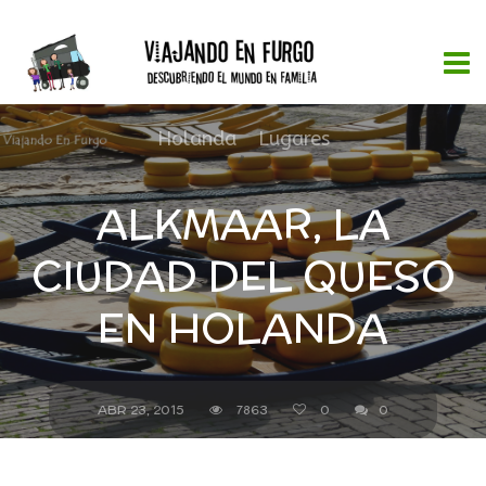
Holanda
,
Lugares
ALKMAAR, LA
CIUDAD DEL QUESO
EN HOLANDA
ABR 23, 2015
7863
0
0