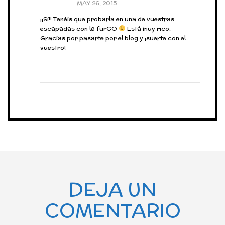
MAY 26, 2015
¡¡Sí!! Tenéis que probarla en una de vuestras
escapadas con la furGO
Está muy rico.
Gracias por pasarte por el blog y ¡suerte con el
vuestro!
DEJA UN
COMENTARIO