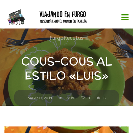
FurgoRecetas
COUS-COUS AL
ESTILO «LUIS»
MAR 20, 2014
7315
1
6