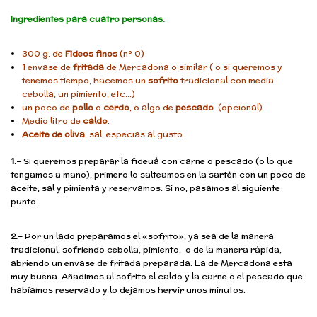
Ingredientes para cuatro personas.
300 g. de
Fideos finos
(nº 0)
1 envase de
fritada
de Mercadona o similar ( o si queremos y
tenemos tiempo, hacemos un
sofrito
tradicional con media
cebolla, un pimiento, etc…)
un poco de
pollo
o
cerdo
, o algo de
pescado
(opcional)
Medio litro de
caldo
.
Aceite de oliva
, sal, especias al gusto.
1.-
Si queremos preparar la fideuá con carne o pescado (o lo que
tengamos a mano), primero lo salteamos en la sartén con un poco de
aceite, sal y pimienta y reservamos. Si no, pasamos al siguiente
punto.
2.-
Por un lado preparamos el «sofrito», ya sea de la manera
tradicional, sofriendo cebolla, pimiento, o de la manera rápida,
abriendo un envase de fritada preparada. La de Mercadona esta
muy buena. Añadimos al sofrito el caldo y la carne o el pescado que
habíamos reservado y lo dejamos hervir unos minutos.