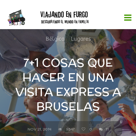
Bélgica
,
Lugares
7+1 COSAS QUE
HACER EN UNA
VISITA EXPRESS A
BRUSELAS
NOV 21, 2014
9547
0
11