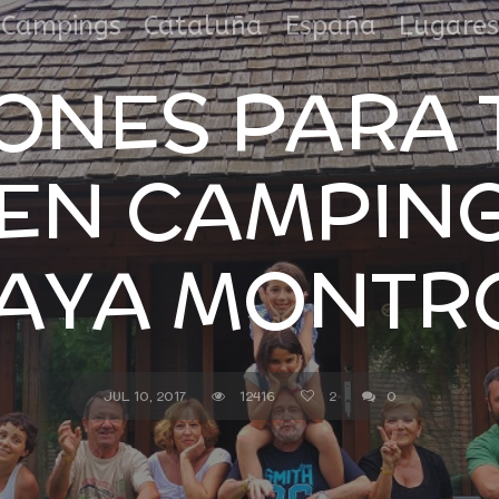
,
,
,
Campings
Cataluña
España
Lugares
ONES PARA 
 EN CAMPIN
AYA MONTR
JUL 10, 2017
12416
2
0