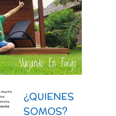
o, mucho
¿QUIENES
dos
vicios,
amilia
SOMOS?