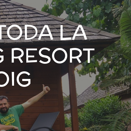
TODA LA
G RESORT
OIG