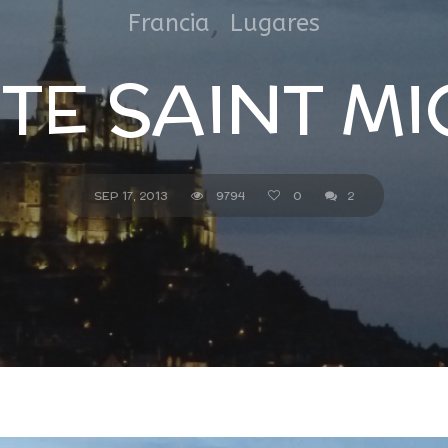
,
Francia
Lugares
TE SAINT MI
SEP 17, 2013
9794
0
2