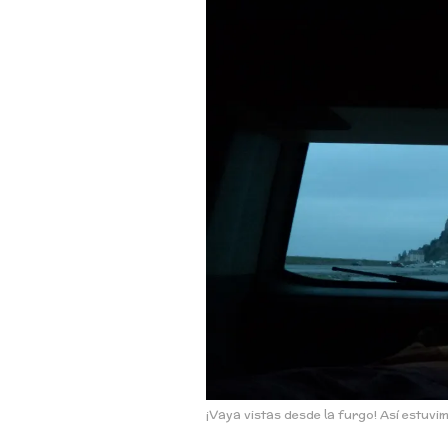
¡Vaya vistas desde la furgo! Así estuv