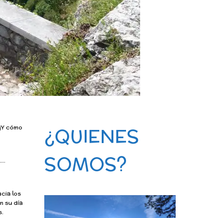
 ¡Y cómo
¿QUIENES
SOMOS?
….
acia los
n su día
s.