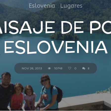
,
Eslovenia
Lugares
AISAJE DE P
ESLOVENIA
NOV 26, 2013
10748
0
8