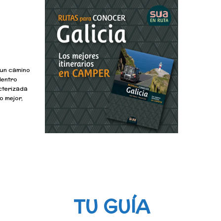
y un camino
dentro
cterizada
o mejor,
TU GUÍA