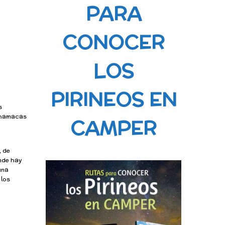
PARA
CONOCER
LOS
PIRINEOS EN
s
s hamacas
CAMPER
, de
onde hay
una
 los