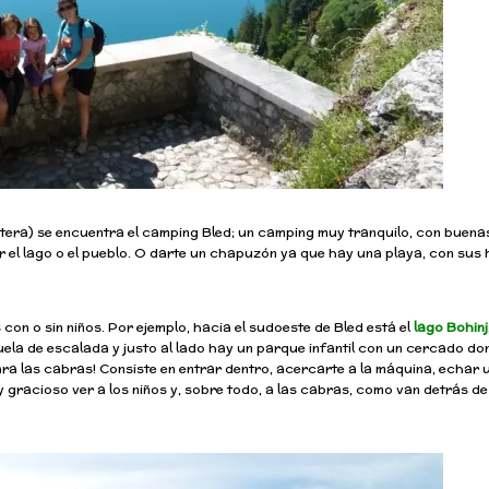
rretera) se encuentra el camping Bled; un camping muy tranquilo, con buena
ver el lago o el pueblo. O darte un chapuzón ya que hay una playa, con su
con o sin niños. Por ejemplo, hacia el sudoeste de Bled está el
lago Bohinj
cuela de escalada y justo al lado hay un parque infantil con un cercado d
a las cabras! Consiste en entrar dentro, acercarte a la máquina, echar 
 gracioso ver a los niños y, sobre todo, a las cabras, como van detrás de