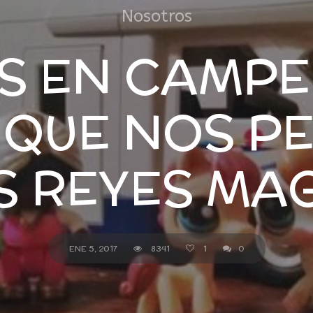
Nosotros
S EN CAMPE
 QUE NOS P
S REYES MA
ENE 5, 2017
8341
1
0