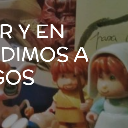
R Y EN
EDIMOS A
GOS