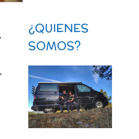
¿QUIENES
a
SOMOS?
s