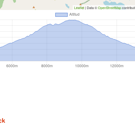
Leaflet
| Data ©
OpenStreetMap
contribu
ck