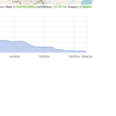
tors, Maps ©
OpenStreetMap
contributors,
CC-BY-SA
, Imagery ©
Mapbox