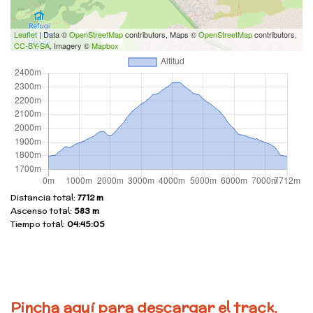
Leaflet
| Data ©
OpenStreetMap
contributors, Maps ©
OpenStreetMap
contributors,
CC-BY-SA
, Imagery ©
Mapbox
Distancia total:
7712 m
Ascenso total:
583 m
Tiempo total:
04:45:05
Pincha aquí para descargar el track.