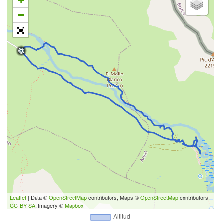
+
−
Leaflet
| Data ©
OpenStreetMap
contributors, Maps ©
OpenStreetMap
contributors,
CC-BY-SA
, Imagery ©
Mapbox